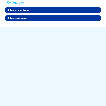
Configuratie
Alles accepteren
Alles weigeren
Terug naar boven
Jouw
psychische
klachten
aanpakken?