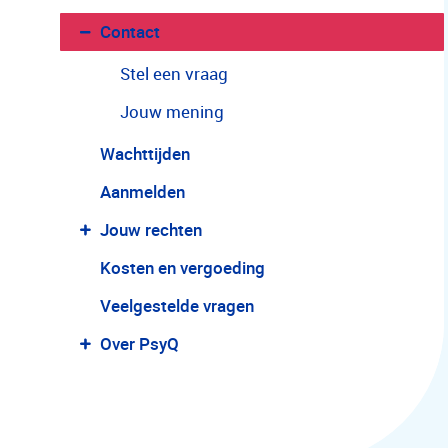
Contact
Stel een vraag
Jouw mening
Wachttijden
Aanmelden
Jouw rechten
Kosten en vergoeding
Second opinion aanvragen
Veelgestelde vragen
Over PsyQ
Directieraad
Zorg Advies Raad