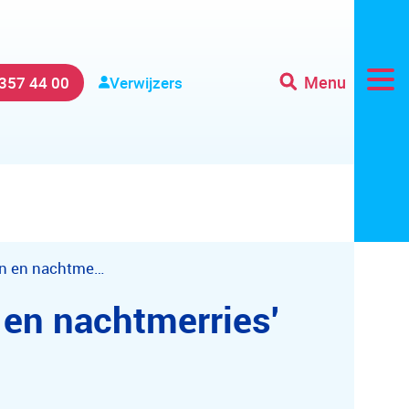
Menu
 357 44 00
Verwijzers
Groep 'slaapproblemen en nachtmerries' bij psychotrauma
en nachtmerries'