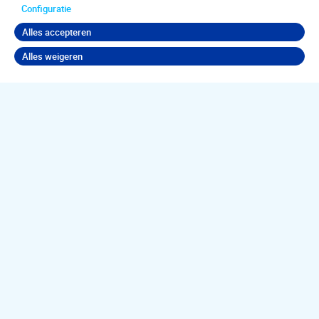
Configuratie
Alles accepteren
Alles weigeren
Terug naar boven
Jouw
psychische
klachten
aanpakken?