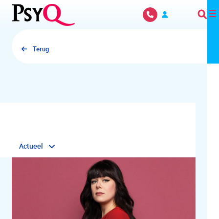
Overslaan en naar hoofdinhoud gaan
Terug
Actueel