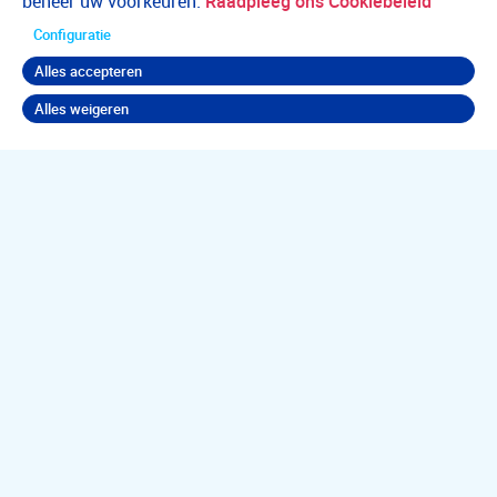
beheer uw voorkeuren.
Raadpleeg ons Cookiebeleid
Configuratie
Alles accepteren
Alles weigeren
Terug naar boven
Jouw
psychische
klachten