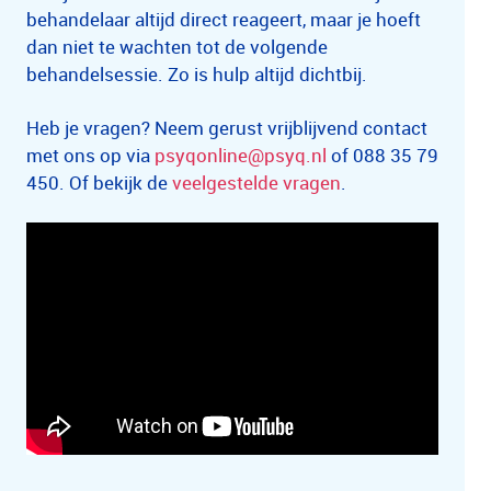
behandelaar altijd direct reageert, maar je hoeft
dan niet te wachten tot de volgende
behandelsessie. Zo is hulp altijd dichtbij.
Heb je vragen? Neem gerust vrijblijvend contact
met ons op via
psyqonline@psyq.nl
of 088 35 79
450. Of bekijk de
veelgestelde vragen
.