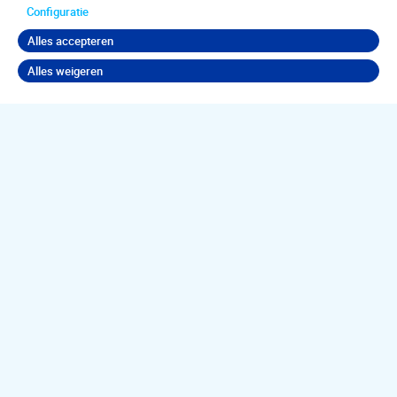
Configuratie
Alles accepteren
Alles weigeren
Terug naar boven
Jouw
psychische
klachten
aanpakken?