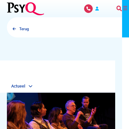
Overslaan en naar hoofdinhoud gaan
Terug
Actueel