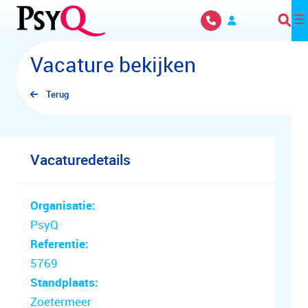
Overslaan en naar hoofdinhoud gaan
Vacature bekijken
Terug
Vacaturedetails
Organisatie:
PsyQ
Referentie:
5769
Standplaats:
Zoetermeer