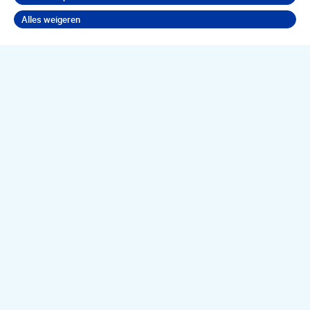
Alles weigeren
Terug naar boven
Jouw
psychische
klachten
aanpakken?
Neem contact op