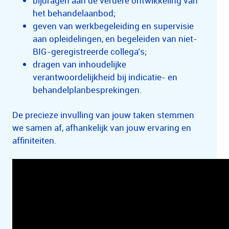
bijdragen aan de verdere ontwikkeling van
het behandelaanbod;
geven van werkbegeleiding en supervisie
aan opleidelingen, en begeleiden van niet-
BIG-geregistreerde collega’s;
dragen van inhoudelijke
verantwoordelijkheid bij indicatie- en
behandelplanbesprekingen.
De precieze invulling van jouw taken stemmen
we samen af, afhankelijk van jouw ervaring en
affiniteiten.