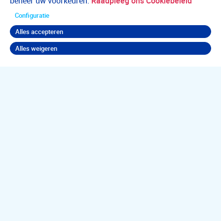
beheer uw voorkeuren.
Raadpleeg ons Cookiebeleid
Configuratie
Alles accepteren
Alles weigeren
Terug naar boven
Jouw
psychische
klachten