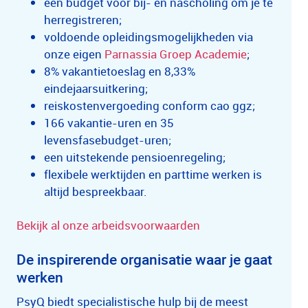
een budget voor bij- en nascholing om je te
herregistreren;
voldoende opleidingsmogelijkheden via
onze eigen
Parnassia Groep Academie
;
8% vakantietoeslag en 8,33%
eindejaarsuitkering;
reiskostenvergoeding conform cao ggz;
166 vakantie-uren en 35
levensfasebudget-uren;
een uitstekende pensioenregeling;
flexibele werktijden en parttime werken is
altijd bespreekbaar.
Bekijk al onze arbeidsvoorwaarden
De inspirerende organisatie waar je gaat
werken
PsyQ biedt specialistische hulp bij de meest