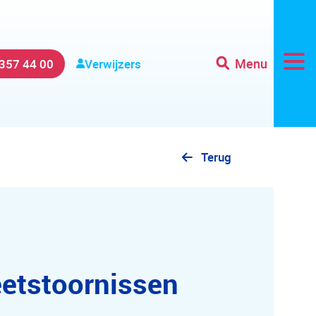
Menu
 357 44 00
Verwijzers
Terug
eetstoornissen