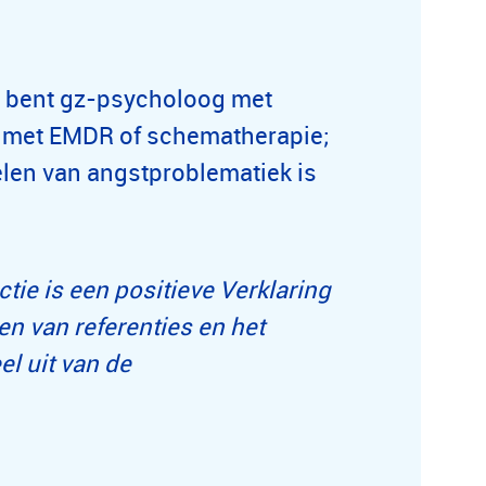
n bent gz-psycholoog met
d met EMDR of schematherapie;
len van angstproblematiek is
ie is een positieve Verklaring
en van referenties en het
l uit van de