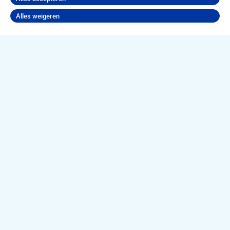
Alles weigeren
Terug naar boven
Jouw
psychische
klachten
aanpakken?
Neem contact op