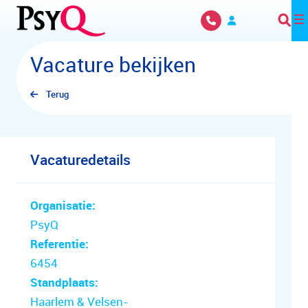
Overslaan en naar hoofdinhoud gaan
Vacature bekijken
Terug
Vacaturedetails
Organisatie:
PsyQ
Referentie:
6454
Standplaats:
Haarlem & Velsen-