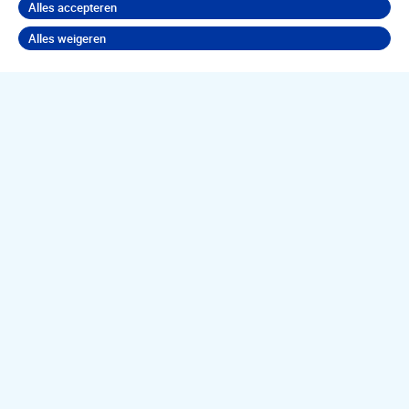
Alles accepteren
Alles weigeren
Terug naar boven
Jouw
psychische
klachten
aanpakken?
Neem contact op